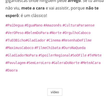
gigantescas onde ninguém pede
arrego
.
Se tu ainda
não viu,
mete a cara
e vai assistir, porque
não te
esperô
: é um clássico!
#PaiDegua
#EguaMano
#Amazonês
#CulturaParaense
#VerOPeso
#BelemDoPara
#Norte
#OrgulhoCaboco
#TuEOBicho
#Gladiador
#Cinema
#ResenhaDeFilme
#MaximusCaboco
#FilmeChibata
#DuroNaQueda
#GladiadorNoPara
#SpoilerRegional
#SoOFile
#TeMete
#Pavulagem
#SemLeroLero
#GaleraDoNorte
#MeteACara
#Daora
vídeo