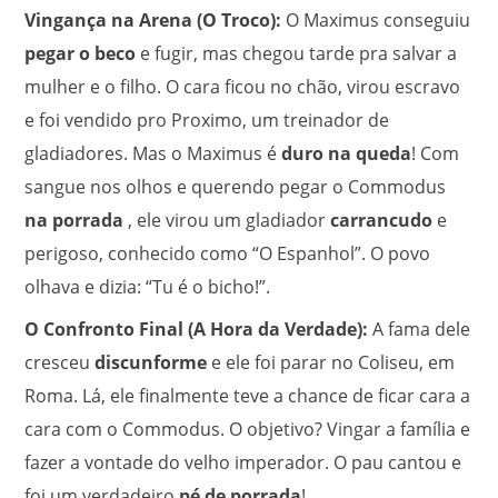
Vingança na Arena (O Troco):
O Maximus conseguiu
pegar o beco
e fugir, mas chegou tarde pra salvar a
mulher e o filho. O cara ficou no chão, virou escravo
e foi vendido pro Proximo, um treinador de
gladiadores.
Mas o Maximus é
duro na queda
!
Com
sangue nos olhos e querendo pegar o Commodus
na porrada
, ele virou um gladiador
carrancudo
e
perigoso, conhecido como “O Espanhol”.
O povo
olhava e dizia: “Tu é o bicho!”
.
O Confronto Final (A Hora da Verdade):
A fama dele
cresceu
discunforme
e ele foi parar no Coliseu, em
Roma. Lá, ele finalmente teve a chance de ficar cara a
cara com o Commodus. O objetivo? Vingar a família e
fazer a vontade do velho imperador.
O pau cantou e
foi um verdadeiro
pé de porrada
!