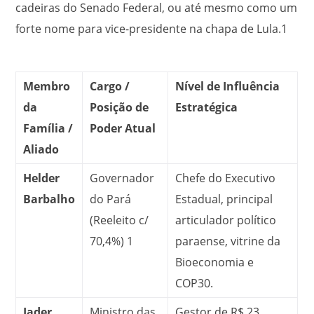
cadeiras do Senado Federal, ou até mesmo como um
forte nome para vice-presidente na chapa de Lula.
1
Membro
Cargo /
Nível de Influência
da
Posição de
Estratégica
Família /
Poder Atual
Aliado
Helder
Governador
Chefe do Executivo
Barbalho
do Pará
Estadual, principal
(Reeleito c/
articulador político
70,4%)
1
paraense, vitrine da
Bioeconomia e
COP30.
Jader
Ministro das
Gestor de R$ 23