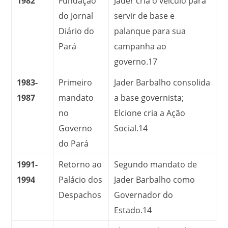
1982
Fundação
Jader cria o veículo para
do Jornal
servir de base e
Diário do
palanque para sua
Pará
campanha ao
governo.
17
1983-
Primeiro
Jader Barbalho consolida
1987
mandato
a base governista;
no
Elcione cria a Ação
Governo
Social.
14
do Pará
1991-
Retorno ao
Segundo mandato de
1994
Palácio dos
Jader Barbalho como
Despachos
Governador do
Estado.
14