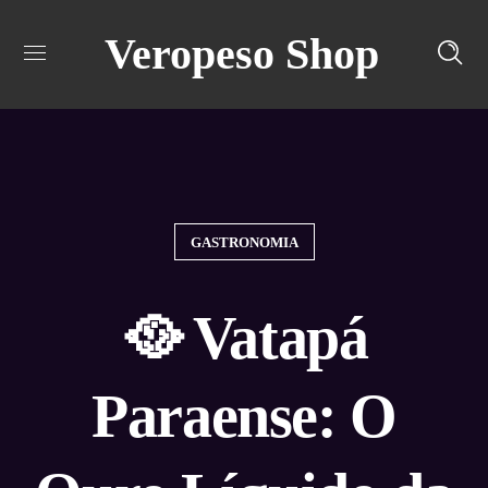
Veropeso Shop
Turn off snow
GASTRONOMIA
🥘 Vatapá
Paraense: O