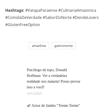
Hashtags:
#VatapaParaense #CulinariaAmazonica
#ComidaDeVerdade #SaborDoNorte #DendeLovers
#GlutenFreeOption
amazônia
gastronomia
Psicólogo de topo, Donald
Hoffman: Ver a verdadeira
realidade nos mataria! Posso provar
isso a você!
10/12/2025
🌿 Arroz de Jambu "Treme-Treme"