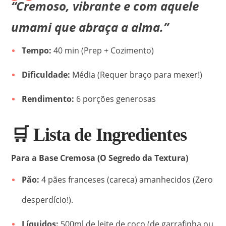
“Cremoso, vibrante e com aquele
umami que abraça a alma.”
Tempo:
40 min (Prep + Cozimento)
Dificuldade:
Média (Requer braço para mexer!)
Rendimento:
6 porções generosas
🛒 Lista de Ingredientes
Para a Base Cremosa (O Segredo da Textura)
Pão:
4 pães franceses (careca) amanhecidos (Zero
desperdício!).
Líquidos:
500ml de leite de coco (de garrafinha ou